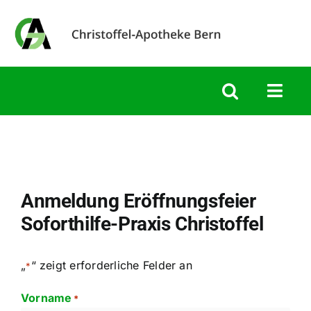
Skip
to
content
Togg
Navig
Home
Dienstl
Anmeldung Eröffnungsfeier
Soforthilfe-Praxis Christoffel
Fabrika
„
“ zeigt erforderliche Felder an
Portrait
*
Vorname
*