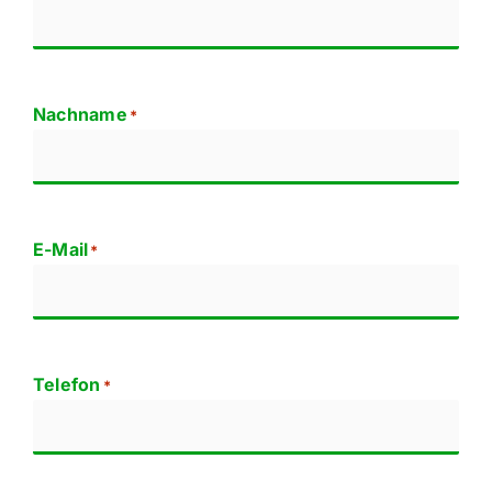
Rezept
Kontak
Nachname
*
E-Mail
*
Telefon
*