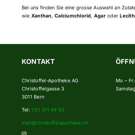
Bei uns finden Sie eine grosse Auswahl an Zutat
wie
Xanthan
,
Calciumchlorid
,
Agar
oder
Lecith
KONTAKT
ÖFFN
Christoffel-Apotheke AG
Mo – Fr
Christoffelgasse 3
Samstag
3011 Bern
Tel:
031 311 44 83
mail@christoffelapotheke.ch