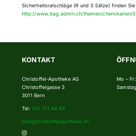
Sicherheitsratschläge (R und S Sätze) finden Sie
http://www.bag.admin.ch/themen/chemikalien/
KONTAKT
ÖFFN
Christoffel-Apotheke AG
Mo – Fr
Christoffelgasse 3
Samstag
3011 Bern
Tel:
031 311 44 83
mail@christoffelapotheke.ch