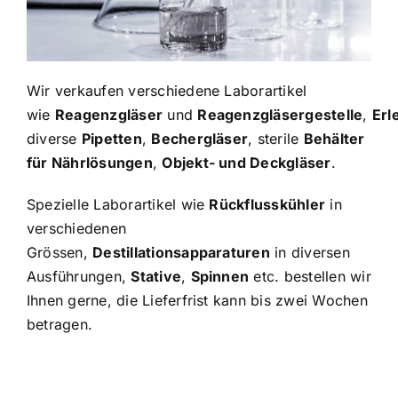
Rezept
Kontak
Wir verkaufen verschiedene Laborartikel
wie
Reagenzgläser
und
Reagenzgläsergestelle
,
Erl
diverse
Pipetten
,
Bechergläser
, sterile
Behälter
für Nährlösungen
,
Objekt- und Deckgläser
.
Spezielle Laborartikel wie
Rückflusskühler
in
verschiedenen
Grössen,
Destillationsapparaturen
in diversen
Ausführungen,
Stative
,
Spinnen
etc. bestellen wir
Ihnen gerne, die Lieferfrist kann bis zwei Wochen
betragen.