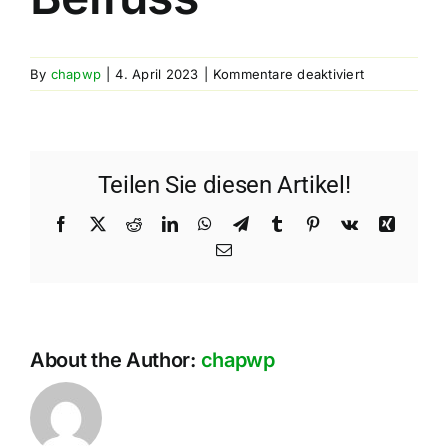
für
By
chapwp
|
4. April 2023
|
Kommentare deaktiviert
Johannes
Beifuss
Teilen Sie diesen Artikel!
Facebook
X
Reddit
LinkedIn
WhatsApp
Telegram
Tumblr
Pinterest
Vk
Xing
Email
About the Author:
chapwp